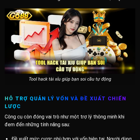
Tool hack tài xỉu giúp bạn soi cầu tự động
HỖ TRỢ QUẢN LÝ VỐN VÀ ĐỀ XUẤT CHIẾN
LƯỢC
Công cụ còn đóng vai trò như một trợ lý thông minh khi
đem đến những tính năng sau:
Đề xuất mức cược phù hợp với vốn hiện tại: Người dùng