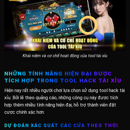
Khái niệm và cơ chế hoạt động của tool tài xỉu
NHỮNG TÍNH NĂNG HIỆN ĐẠI ĐƯỢC
TÍCH HỢP TRONG TOOL HACK TÀI XỈU
Hiện nay rất nhiều người chơi lựa chọn sử dụng tool hack tài
xỉu. Bởi lẽ theo quảng cáo, những công cụ này được tích
hợp thêm nhiều tính năng hiện đại, hỗ trợ thành viên đặt
cược chính xác hơn:
DỰ ĐOÁN XÁC SUẤT CÁC CỬA THEO THỜI