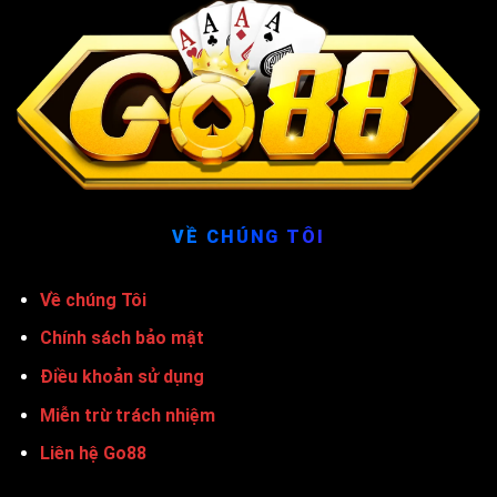
VỀ CHÚNG TÔI
Về chúng Tôi
Chính sách bảo mật
Điều khoản sử dụng
Miễn trừ trách nhiệm
Liên hệ Go88