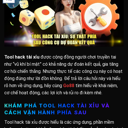
Tool hack tài xỉu
được cộng đồng người chơi truyền tai
như “vũ khí bí mật” có khả năng dự đoán kết quả, gia tăng
cơ hội chiến thắng. Nhưng thực tế các công cụ này có hoạt
động đúng như lời đồn không. Để trả lời câu hỏi này và hiểu
rõ hơn về ứng dụng, hãy cùng
Go88
tìm hiểu về khái niệm,
cơ chế hoạt động, các lợi ích và rủi ro đi kèm nhé.
KHÁM PHÁ TOOL HACK TÀI XỈU VÀ
CÁCH VẬN HÀNH PHÍA SAU
Tool hack tài xỉu được hiểu là các ứng dụng, phần mềm