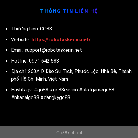
THÔNG TIN LIÊN HỆ
Thương hiệu: GO88
Website:
https://robotasker.in.net/
Email:
support@robotasker.in.net
Hotline: 0971 642 583
Địa chỉ: 263A Đ Đào Sư Tích, Phước Lộc, Nhà Bè, Thành
phố Hồ Chí Minh, Việt Nam
Hashtags: #go88 #go88casino #slotgamego88
#nhacaigo88 #dangkygo88
Go88.school