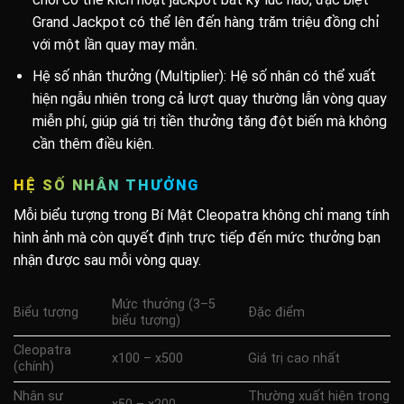
Grand Jackpot có thể lên đến hàng trăm triệu đồng chỉ
với một lần quay may mắn.
Hệ số nhân thưởng (Multiplier): Hệ số nhân có thể xuất
hiện ngẫu nhiên trong cả lượt quay thường lẫn vòng quay
miễn phí, giúp giá trị tiền thưởng tăng đột biến mà không
cần thêm điều kiện.
HỆ SỐ NHÂN THƯỞNG
Mỗi biểu tượng trong Bí Mật Cleopatra không chỉ mang tính
hình ảnh mà còn quyết định trực tiếp đến mức thưởng bạn
nhận được sau mỗi vòng quay.
Mức thưởng (3–5
Biểu tượng
Đặc điểm
biểu tượng)
Cleopatra
x100 – x500
Giá trị cao nhất
(chính)
Nhân sư
Thường xuất hiện trong