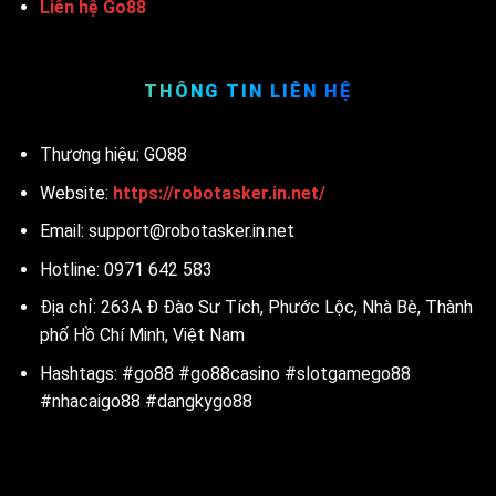
Liên hệ Go88
THÔNG TIN LIÊN HỆ
Thương hiệu: GO88
Website:
https://robotasker.in.net/
Email:
support@robotasker.in.net
Hotline: 0971 642 583
Địa chỉ: 263A Đ Đào Sư Tích, Phước Lộc, Nhà Bè, Thành
phố Hồ Chí Minh, Việt Nam
Hashtags: #go88 #go88casino #slotgamego88
#nhacaigo88 #dangkygo88