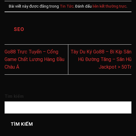
Bài viết này được đăng trong
Tin Tức
. Đánh dấu
liên kết thường trực
.
SEO
Go88 Trực Tuyến – Cổng
Tây Du Ký Go88 – Bí Kíp Săn
Game Chất Lượng Hàng Đầu
Hũ Đường Tăng – Săn Hũ
Châu Á
Jackpot > 50Tr
Tìm kiếm
TÌM KIẾM