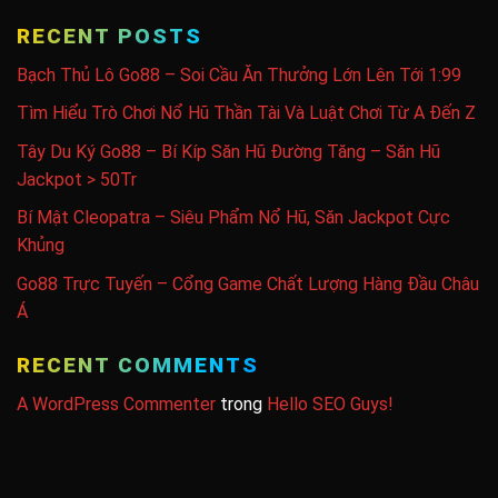
RECENT POSTS
Bạch Thủ Lô Go88 – Soi Cầu Ăn Thưởng Lớn Lên Tới 1:99
Tìm Hiểu Trò Chơi Nổ Hũ Thần Tài Và Luật Chơi Từ A Đến Z
Tây Du Ký Go88 – Bí Kíp Săn Hũ Đường Tăng – Săn Hũ
Jackpot > 50Tr
Bí Mật Cleopatra – Siêu Phẩm Nổ Hũ, Săn Jackpot Cực
Khủng
Go88 Trực Tuyến – Cổng Game Chất Lượng Hàng Đầu Châu
Á
RECENT COMMENTS
A WordPress Commenter
trong
Hello SEO Guys!