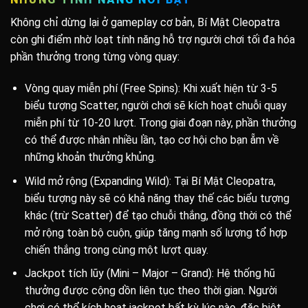
Không chỉ dừng lại ở gameplay cơ bản, Bí Mật Cleopatra
còn ghi điểm nhờ loạt tính năng hỗ trợ người chơi tối đa hóa
phần thưởng trong từng vòng quay:
Vòng quay miễn phí (Free Spins): Khi xuất hiện từ 3-5
biểu tượng Scatter, người chơi sẽ kích hoạt chuỗi quay
miễn phí từ 10-20 lượt. Trong giai đoạn này, phần thưởng
có thể được nhân nhiều lần, tạo cơ hội cho bạn ẵm về
những khoản thưởng khủng.
Wild mở rộng (Expanding Wild): Tại Bí Mật Cleopatra,
biểu tượng này sẽ có khả năng thay thế các biểu tượng
khác (trừ Scatter) để tạo chuỗi thắng, đồng thời có thể
mở rộng toàn bộ cuộn, giúp tăng mạnh số lượng tổ hợp
chiến thắng trong cùng một lượt quay.
Jackpot tích lũy (Mini – Major – Grand): Hệ thống hũ
thưởng được cộng dồn liên tục theo thời gian. Người
chơi có thể kích hoạt jackpot bất kỳ lúc nào, đặc biệt